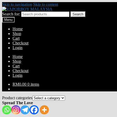
Skip to navigation
Skip to content
Search for:
Search
Menu
Home
Shop
Cart
Checkout
Login
Home
Shop
Cart
Checkout
Login
RM
0.00
0 items
Product categories
Spread The Love