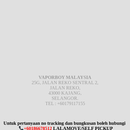
VAPORBOY MALAYSIA
25G, JALAN REKO SENTRAL 2,
JALAN REKO,
43000 KAJANG,
SELANGOR.
TEL : +60179117155
Untuk pertanyaan no tracking dan bungkusan boleh hubungi
+60186678512
LALAMOVE/SELF PICKUP